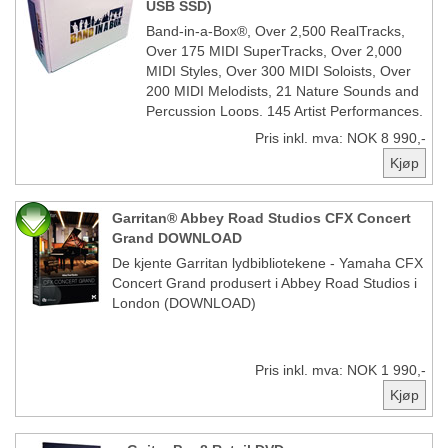
USB SSD)
Band-in-a-Box®, Over 2,500 RealTracks,
Over 175 MIDI SuperTracks, Over 2,000
MIDI Styles, Over 300 MIDI Soloists, Over
200 MIDI Melodists, 21 Nature Sounds and
Percussion Loops, 145 Artist Performances,
1,000 Dubstep, Modern and Top 40 Loops,
Pris inkl. mva: NOK 8 990,-
The Video Tutorial PAK, The Songs &
Lessons PAK, and the FREE BONUS PAK -
PLUS the Uncompressed AIFF files for the
RealTracks and RealDrums
Garritan® Abbey Road Studios CFX Concert
Grand DOWNLOAD
De kjente Garritan lydbibliotekene - Yamaha CFX
Concert Grand produsert i Abbey Road Studios i
London (DOWNLOAD)
Pris inkl. mva: NOK 1 990,-