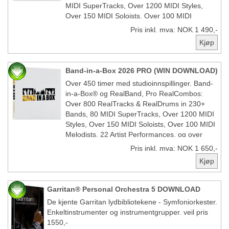
MIDI SuperTracks, Over 1200 MIDI Styles,
Over 150 MIDI Soloists, Over 100 MIDI
Melodists, 22 Artist Performances, og over
Pris inkl. mva: NOK 1 490,-
1000 Loops. Pluss the FREE BONUS PAK!
Band-in-a-Box 2026 PRO (WIN DOWNLOAD)
Over 450 timer med studioinnspillinger. Band-
in-a-Box® og RealBand, Pro RealCombos:
Over 800 RealTracks & RealDrums in 230+
Bands, 80 MIDI SuperTracks, Over 1200 MIDI
Styles, Over 150 MIDI Soloists, Over 100 MIDI
Melodists, 22 Artist Performances, og over
1000 Loops. Pluss the FREE BONUS PAK!
Pris inkl. mva: NOK 1 650,-
Garritan® Personal Orchestra 5 DOWNLOAD
De kjente Garritan lydbibliotekene - Symfoniorkester.
Enkeltinstrumenter og instrumentgrupper. veil pris
1550,-