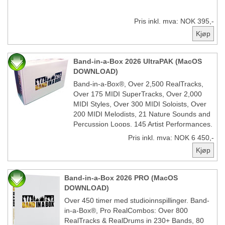
Pris inkl. mva: NOK 395,-
Band-in-a-Box 2026 UltraPAK (MacOS
DOWNLOAD)
Band-in-a-Box®, Over 2,500 RealTracks,
Over 175 MIDI SuperTracks, Over 2,000
MIDI Styles, Over 300 MIDI Soloists, Over
200 MIDI Melodists, 21 Nature Sounds and
Percussion Loops, 145 Artist Performances,
1,000 Dubstep, Modern and Top 40 Loops,
Pris inkl. mva: NOK 6 450,-
and the FREE BONUS PAK.
Band-in-a-Box 2026 PRO (MacOS
DOWNLOAD)
Over 450 timer med studioinnspillinger. Band-
in-a-Box®, Pro RealCombos: Over 800
RealTracks & RealDrums in 230+ Bands, 80